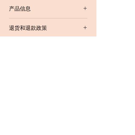
产品信息
我是产品细节。我是添加有关您的产品
退货和退款政策
的更多信息的好地方，例如尺寸、材
料、保养和清洁说明。这也是一个很好
我是退货和退款政策。我是一个让您的
的空间，可以写出使该产品与众不同的
运输信息
客户知道如果他们对购买不满意该怎么
原因以及您的客户如何从该产品中受
做的好地方。制定直截了当的退款或换
益。
我是运输政策。我是添加有关您的运输
货政策是建立信任并让您的客户放心购
方式、包装和成本的更多信息的好地
买的好方法。
方。提供有关您的运输政策的直接信息
是建立信任并让您的客户放心他们可以
放心地从您那里购买的好方法。
订阅表格
提交